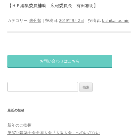
【ＨＰ編集委員補助 広報委員長 有田雅明】
カテゴリー:
未分類
| 投稿日:
2019年9月2日
|
投稿者:
k-shikai-admin
お問い合わせはこちら
検
索:
最近の投稿
新年のご挨拶
第67回建築士会全国大会『大阪大会』へのいざない