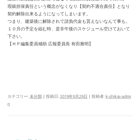
瑕疵担保責任という概念がなくなり【契約不適合責任】となり
契約解除出来るようになってしまいます。
つまり、建築後に解除されて請負代金も貰えないなんて事も。
１０月の予定を組む時、是非午後のスケジュール空けておいて
下さい。
【ＨＰ編集委員補助 広報委員長 有田雅明】
カテゴリー:
未分類
| 投稿日:
2019年9月29日
|
投稿者:
k-shikai-admi
n