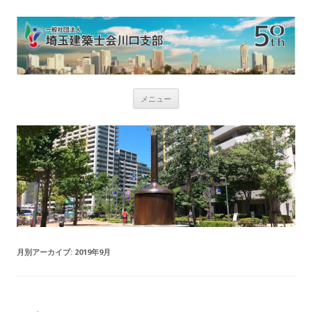
コ
メニュー
ン
テ
ン
ツ
へ
ス
キ
ッ
プ
月別アーカイブ:
2019年9月