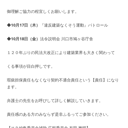
御理解ご協力の程宜しくお願いします。
◆10月17日（木）
『違反建築なくそう運動』パトロール
◆10月18日（金）
法令説明会 川口市鳩ヶ谷庁舎
１２０年ぶりの民法大改正により建築業界も大きく関わって
くる事項が目白押しです。
瑕疵担保責任もなくなり契約不適合責任という【責任】になり
ます。
弁護士の先生をお呼びして詳しく解説していきます。
責任感のある方のみならず是非ふるってご参加ください。
【ＨＰ編集委員会補助 広報委員会 有田 雅明】