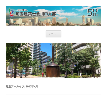
コ
メニュー
ン
テ
ン
ツ
へ
ス
キ
ッ
プ
月別アーカイブ:
2017年4月