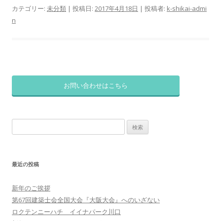
カテゴリー:
未分類
| 投稿日:
2017年4月18日
|
投稿者:
k-shikai-admi
n
お問い合わせはこちら
検
索:
最近の投稿
新年のご挨拶
第67回建築士会全国大会『大阪大会』へのいざない
ロクテンニーハチ イイナパーク川口