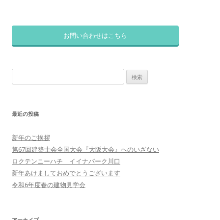
お問い合わせはこちら
検
索:
最近の投稿
新年のご挨拶
第67回建築士会全国大会『大阪大会』へのいざない
ロクテンニーハチ イイナパーク川口
新年あけましておめでとうございます
令和6年度春の建物見学会
アーカイブ