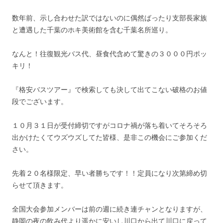
数年前、示し合わせた訳ではないのに偶然ばったり支部長家族
と遭遇した千葉のホキ美術館を含む千葉名所巡り。
なんと！往復観光バス代、昼食代含めて驚きの３０００円ポッ
キリ！
『格安バスツアー』で検索しても決して出てこない破格のお値
段でございます。
１０月３１日が受付締切ですがコロナ禍が落ち着いてそろそろ
出かけたくてウズウズしてた皆様、是非この機会にご参加くだ
さい。
先着２０名様限定、早い者勝ちです！！定員になり次第締め切
らせて頂きます。
全国大会参加メンバーは前の週に続き連チャンとなりますが、
静岡の夜の飲み代より遥かに安いし川口から出て川口に戻って