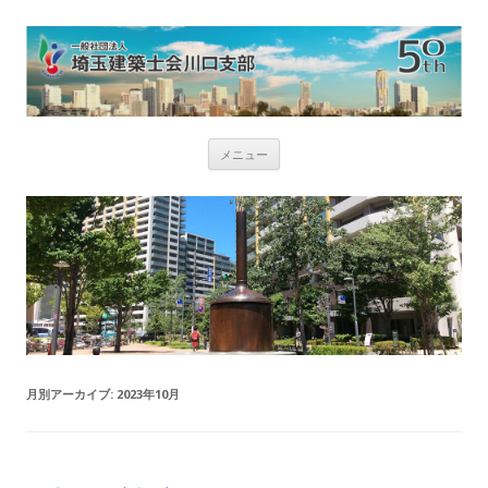
コ
メニュー
ン
テ
ン
ツ
へ
ス
キ
ッ
プ
月別アーカイブ:
2023年10月