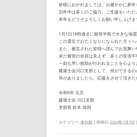
皆様におかれましては、お健やかに新年
旧年中は多くのご協力、ご支援をいただ
本年もどうぞよろしくお願い申し上げま
1月1日16時過ぎに能登半島で大きな地
この震災でお亡くなりになられた方々へ
また、被災された皆様へ謹んでお見舞い
未だ被害の全容は見えず、多くの安否不
一刻も早い救助が行われることを心より
建築士会川口支部として、何ができるの
等がありましたら、応援をさせて頂きた
令和6年 元旦
建築士会 川口支部
支部長 鈴木 靖則
カテゴリー:
未分類
| 投稿日:
2024年1月7日