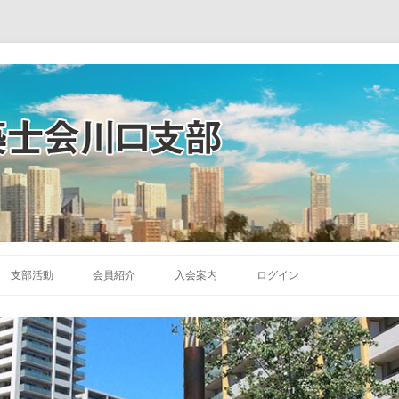
コ
ン
支部活動
会員紹介
入会案内
ログイン
テ
ン
ツ
へ
ス
キ
ッ
プ