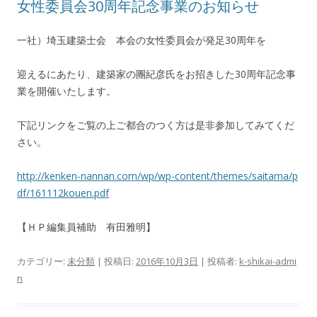
女性委員会30周年記念事業のお知らせ
一社）埼玉建築士会 本会の女性委員会が発足30周年を
迎えるにあたり、建築家の團紀彦氏をお招きした30周年記念事
業を開催いたします。
下記リンクをご覧の上ご都合のつく方は是非参加してみてくだ
さい。
http://kenken-nannan.com/wp/wp-content/themes/saitama/p
df/161112kouen.pdf
【ＨＰ編集員補助 有田雅明】
カテゴリー:
未分類
| 投稿日:
2016年10月3日
|
投稿者:
k-shikai-admi
n