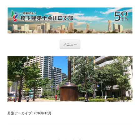
コ
メニュー
ン
テ
ン
ツ
へ
ス
キ
ッ
プ
月別アーカイブ:
2016年10月