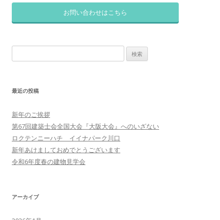
お問い合わせはこちら
検
索:
最近の投稿
新年のご挨拶
第67回建築士会全国大会『大阪大会』へのいざない
ロクテンニーハチ イイナパーク川口
新年あけましておめでとうございます
令和6年度春の建物見学会
アーカイブ