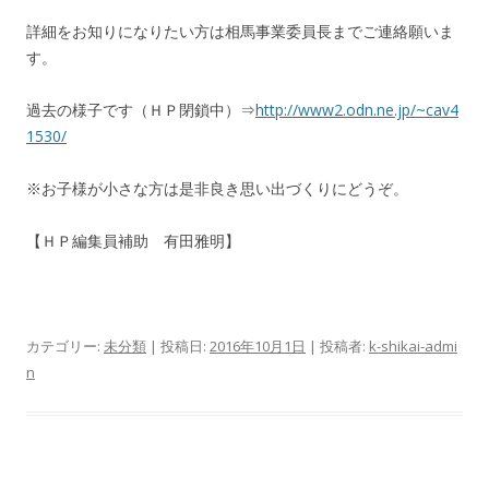
詳細をお知りになりたい方は相馬事業委員長までご連絡願いま
す。
過去の様子です（ＨＰ閉鎖中）⇒
http://www2.odn.ne.jp/~cav4
1530/
※お子様が小さな方は是非良き思い出づくりにどうぞ。
【ＨＰ編集員補助 有田雅明】
カテゴリー:
未分類
| 投稿日:
2016年10月1日
|
投稿者:
k-shikai-admi
n