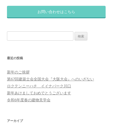
お問い合わせはこちら
検
索:
最近の投稿
新年のご挨拶
第67回建築士会全国大会『大阪大会』へのいざない
ロクテンニーハチ イイナパーク川口
新年あけましておめでとうございます
令和6年度春の建物見学会
アーカイブ