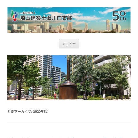
コ
メニュー
ン
テ
ン
ツ
へ
ス
キ
ッ
プ
月別アーカイブ:
2020年8月