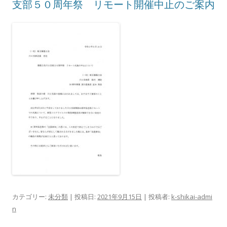
支部５０周年祭 リモート開催中止のご案内
カテゴリー:
未分類
| 投稿日:
2021年9月15日
|
投稿者:
k-shikai-admi
n