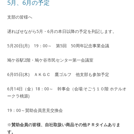
5月、6月の予定
支部の皆様へ
遅ればせながら5月・6月の本日以降の予定を列記します。
5月20日(月) 19：00～ 第5回 50周年記念事業会議
鳩ケ谷駅2階・鳩ケ谷市民センター第一会議室
6月05日(木) ＡＫＧＣ 鷹ゴルフ 他支部も参加予定
6月14日（金）18：00～ 幹事会（会場:そごう１０階 ホテルオ
ークラ桃源)
19：00～賛助会員意見交換会
※
賛助会員の皆様、自社取扱い商品その他ＰＲタイムありま
す。