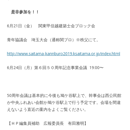
是非参加を！！
6月21日（金） 関東甲信越建築士会ブロック会
青年協議会 埼玉大会（通称関ブロ）※秩父にて。
http://www.saitama-kannburo2019.ksaitama.or.jp/index.html
6月24日（月）第６回５０周年記念事業会議 19:00〜
50周年会議は基本的に今後も鳩ケ谷駅上で、幹事会は西公民館
か中央ふれあい会館か鳩ケ谷駅上で行う予定です。会場を間違
えないよう直近の案内をよくご覧ください。
【ＨＰ編集員補助 広報委員長 有田雅明】