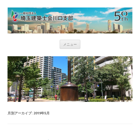
コ
メニュー
ン
テ
ン
ツ
へ
ス
キ
ッ
プ
月別アーカイブ:
2019年5月