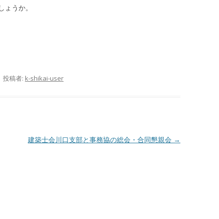
しょうか。
|
投稿者:
k-shikai-user
建築士会川口支部と事務協の総会・合同懇親会
→