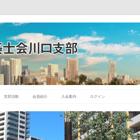
コ
ン
支部活動
会員紹介
入会案内
ログイン
テ
ン
ツ
へ
ス
キ
ッ
プ