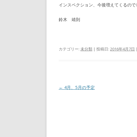
インスペクション、今後増えてくるので
鈴木 靖則
カテゴリー:
未分類
| 投稿日:
2016年4月7日
投
←
4月、5月の予定
稿
ナ
ビ
ゲ
ー