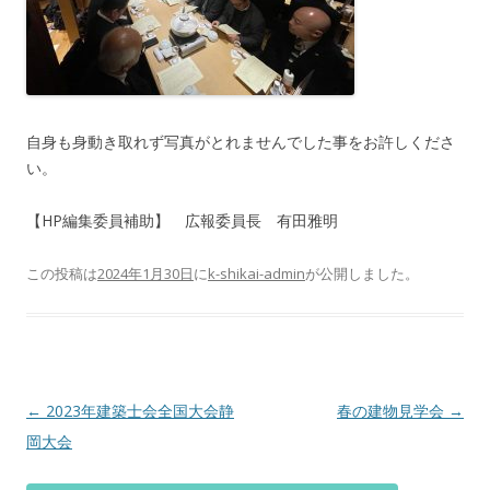
自身も身動き取れず写真がとれませんでした事をお許しくださ
い。
【HP編集委員補助】 広報委員長 有田雅明
この投稿は
2024年1月30日
に
k-shikai-admin
が公開しました
。
投
←
2023年建築士会全国大会静
春の建物見学会
→
稿
岡大会
ナ