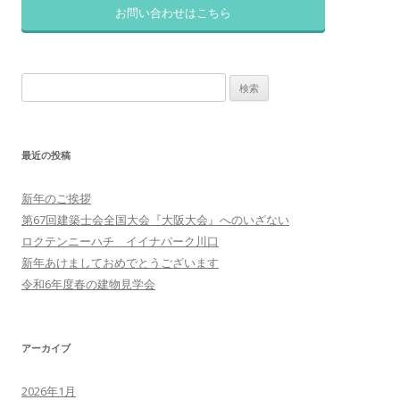
ビ
お問い合わせはこちら
ゲ
ー
検
シ
索:
ョ
ン
最近の投稿
新年のご挨拶
第67回建築士会全国大会『大阪大会』へのいざない
ロクテンニーハチ イイナパーク川口
新年あけましておめでとうございます
令和6年度春の建物見学会
アーカイブ
2026年1月