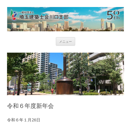
コ
メニュー
ン
テ
ン
ツ
へ
ス
キ
ッ
プ
令和６年度新年会
令和６年１月26日