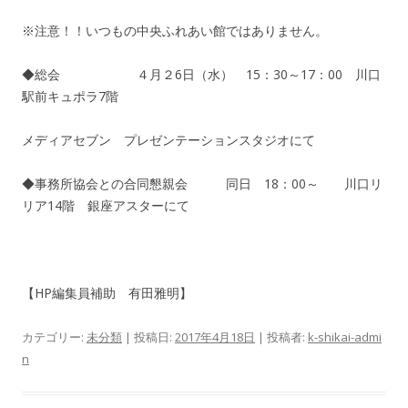
※注意！！いつもの中央ふれあい館ではありません。
◆総会 ４月２6日（水） 15：30～17：00 川口
駅前キュポラ7階
メディアセブン プレゼンテーションスタジオにて
◆事務所協会との合同懇親会 同日 18：00～ 川口リ
リア14階 銀座アスターにて
【HP編集員補助 有田雅明】
カテゴリー:
未分類
| 投稿日:
2017年4月18日
|
投稿者:
k-shikai-admi
n