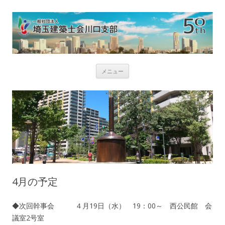
コ
メニュー
ン
テ
ン
ツ
へ
ス
キ
ッ
プ
4月の予定
◆次回幹事会 ４月19日（水） 19：00～ 西公民館 会
議室2号室