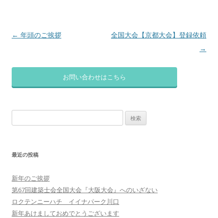
投
←
年頭のご挨拶
全国大会【京都大会】登録依頼
稿
→
ナ
ビ
お問い合わせはこちら
ゲ
ー
検
シ
索:
ョ
ン
最近の投稿
新年のご挨拶
第67回建築士会全国大会『大阪大会』へのいざない
ロクテンニーハチ イイナパーク川口
新年あけましておめでとうございます