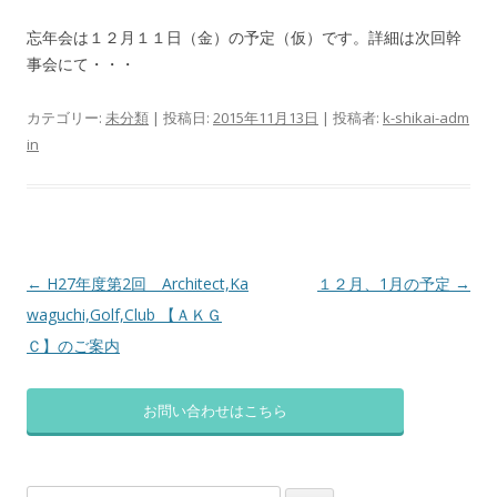
忘年会は１２月１１日（金）の予定（仮）です。詳細は次回幹
事会にて・・・
カテゴリー:
未分類
| 投稿日:
2015年11月13日
|
投稿者:
k-shikai-adm
in
投
←
H27年度第2回 Architect,Ka
１２月、1月の予定
→
稿
waguchi,Golf,Club 【ＡＫＧ
ナ
Ｃ】のご案内
ビ
ゲ
お問い合わせはこちら
ー
シ