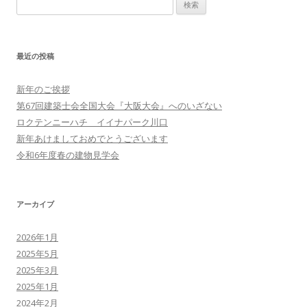
検
ョ
索:
ン
最近の投稿
新年のご挨拶
第67回建築士会全国大会『大阪大会』へのいざない
ロクテンニーハチ イイナパーク川口
新年あけましておめでとうございます
令和6年度春の建物見学会
アーカイブ
2026年1月
2025年5月
2025年3月
2025年1月
2024年2月