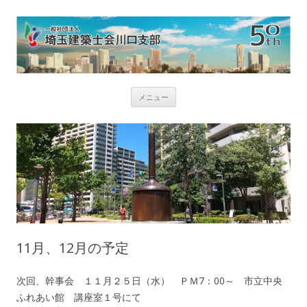
コ
メニュー
ン
テ
ン
ツ
へ
ス
キ
ッ
プ
11月、12月の予定
次回、幹事会 １１月２５日（水） ＰＭ7：00～ 市立中央
ふれあい館 講座室１号にて