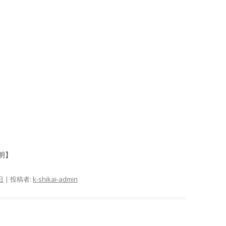
明】
日
|
投稿者:
k-shikai-admin