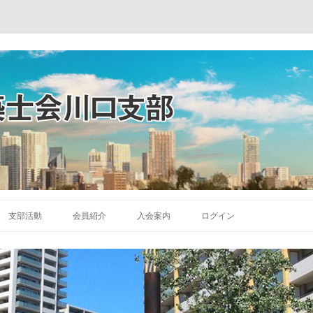
コ
ン
支部活動
会員紹介
入会案内
ログイン
テ
ン
ツ
へ
ス
キ
ッ
プ