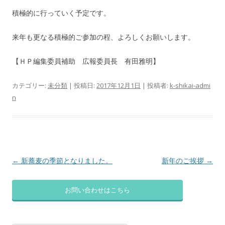
積極的に行っていく予定です。
来年も更なる積極的ご参加の程、よろしくお願いします。
【ＨＰ編集委員補助 広報委員長 有田雅明】
カテゴリー:
未分類
| 投稿日:
2017年12月1日
|
投稿者:
k-shikai-admi
n
投
←
新蕎麦の季節となりました。
新年のご挨拶
→
稿
ナ
お問い合わせはこちら
ビ
ゲ