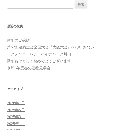
検
ー
索:
シ
ョ
最近の投稿
ン
新年のご挨拶
第67回建築士会全国大会『大阪大会』へのいざない
ロクテンニーハチ イイナパーク川口
新年あけましておめでとうございます
令和6年度春の建物見学会
アーカイブ
2026年1月
2025年5月
2025年3月
2025年1月