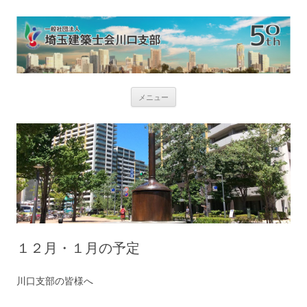
コ
メニュー
ン
テ
ン
ツ
へ
ス
キ
ッ
プ
１２月・１月の予定
川口支部の皆様へ