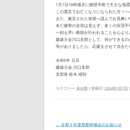
1月1日16時過ぎに能登半島で大きな地
この震災でお亡くなりになられた方々へ
また、被災された皆様へ謹んでお見舞い
未だ被害の全容は見えず、多くの安否不
一刻も早い救助が行われることを心より
建築士会川口支部として、何ができるの
等がありましたら、応援をさせて頂きた
令和6年 元旦
建築士会 川口支部
支部長 鈴木 靖則
カテゴリー:
未分類
| 投稿日:
2024年1月7日
投
←
令和５年度視察研修会のお知らせ