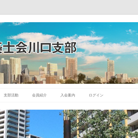
コ
ン
支部活動
会員紹介
入会案内
ログイン
テ
ン
ツ
へ
ス
キ
ッ
プ