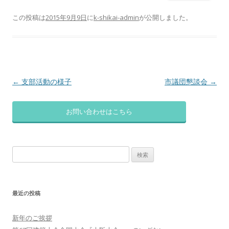
この投稿は
2015年9月9日
に
k-shikai-admin
が公開しました
。
投
←
支部活動の様子
市議団懇談会
→
稿
ナ
お問い合わせはこちら
ビ
ゲ
検
ー
索:
シ
ョ
最近の投稿
ン
新年のご挨拶