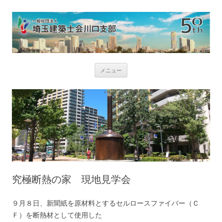
コ
メニュー
ン
テ
ン
ツ
へ
ス
キ
ッ
プ
究極断熱の家 現地見学会
９月８日、新聞紙を原材料とするセルロースファイバー（Ｃ
Ｆ）を断熱材として使用した