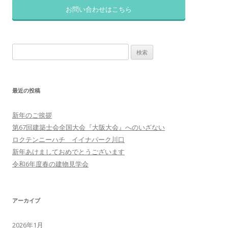
お問い合わせはこちら
検
索:
最近の投稿
新年のご挨拶
第67回建築士会全国大会『大阪大会』へのいざない
ロクテンニーハチ イイナパーク川口
新年あけましておめでとうございます
令和6年度春の建物見学会
アーカイブ
2026年1月