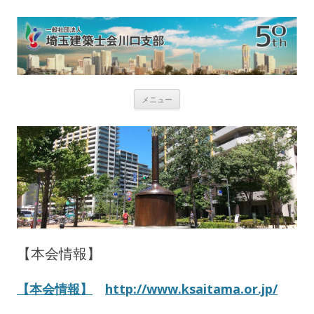
コ
メニュー
ン
テ
ン
ツ
へ
ス
キ
ッ
プ
【本会情報】
【本会情報】
http://www.ksaitama.or.jp/