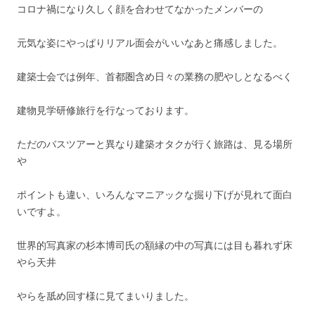
コロナ禍になり久しく顔を合わせてなかったメンバーの
元気な姿にやっぱりリアル面会がいいなあと痛感しました。
建築士会では例年、首都圏含め日々の業務の肥やしとなるべく
建物見学研修旅行を行なっております。
ただのバスツアーと異なり建築オタクが行く旅路は、見る場所
や
ポイントも違い、いろんなマニアックな掘り下げが見れて面白
いですよ。
世界的写真家の杉本博司氏の額縁の中の写真には目も暮れず床
やら天井
やらを舐め回す様に見てまいりました。