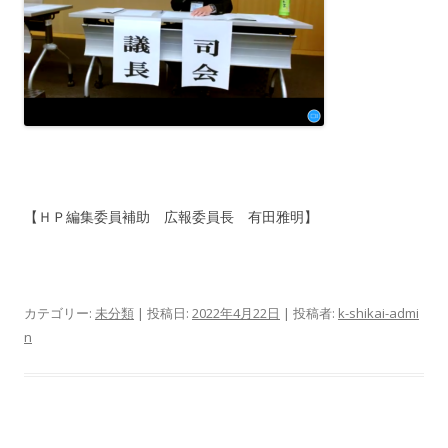
【ＨＰ編集委員補助 広報委員長 有田雅明】
カテゴリー:
未分類
| 投稿日:
2022年4月22日
|
投稿者:
k-shikai-admi
n