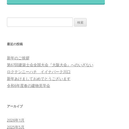
検
索:
最近の投稿
新年のご挨拶
第67回建築士会全国大会『大阪大会』へのいざない
ロクテンニーハチ イイナパーク川口
新年あけましておめでとうございます
令和6年度春の建物見学会
アーカイブ
2026年1月
2025年5月