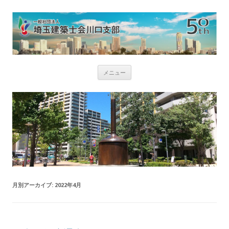
コ
メニュー
ン
テ
ン
ツ
へ
ス
キ
ッ
プ
月別アーカイブ:
2022年4月