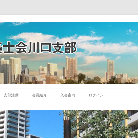
コ
ン
支部活動
会員紹介
入会案内
ログイン
テ
ン
ツ
へ
ス
キ
ッ
プ