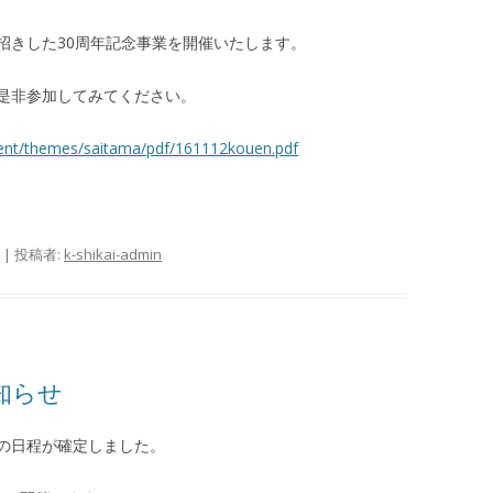
招きした30周年記念事業を開催いたします。
是非参加してみてください。
ent/themes/saitama/pdf/161112kouen.pdf
|
投稿者:
k-shikai-admin
知らせ
の日程が確定しました。