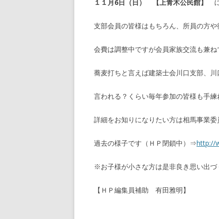
１１月6
日（日）
【上青木公民館】
支部会員の皆様はもちろん、所員の方や
会費は調整中ですが会員家族交流も兼ね
蕎麦打ちと言えば建築士会川口支部、川
言われる？くらい毎年参加の皆様も手練
詳細をお知りになりたい方は相馬事業委
過去の様子です（ＨＰ閉鎖中）⇒
http:/
※お子様が小さな方は是非良き思い出づ
【ＨＰ編集員補助 有田雅明】