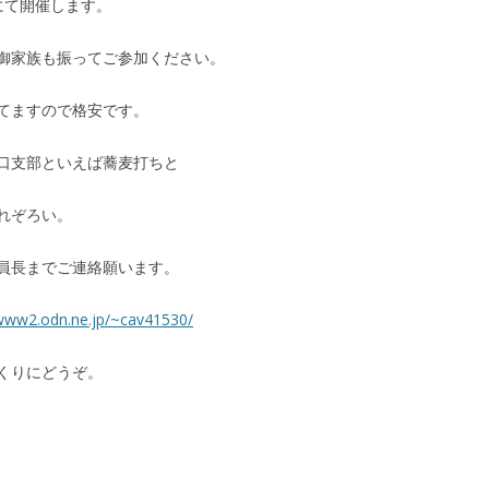
にて開催します。
御家族も振ってご参加ください。
てますので格安です。
口支部といえば蕎麦打ちと
れぞろい。
員長までご連絡願います。
/www2.odn.ne.jp/~cav41530/
くりにどうぞ。