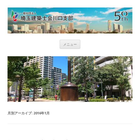
コ
メニュー
ン
テ
ン
ツ
へ
ス
キ
ッ
プ
月別アーカイブ:
2016年1月