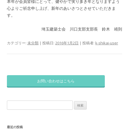
本年が会員皆様にとって、健やかで実り多き年となりますよう
心よりご祈念申し上げ、新年のあいさつとさせていただきま
す。
埼玉建築士会 川口支部支部長 鈴木 靖則
カテゴリー:
未分類
| 投稿日:
2016年1月2日
|
投稿者:
k-shikai-user
お問い合わせはこちら
検
索:
最近の投稿