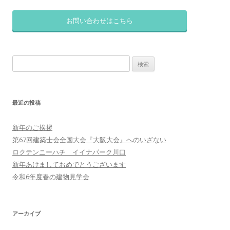
お問い合わせはこちら
検
索:
最近の投稿
新年のご挨拶
第67回建築士会全国大会『大阪大会』へのいざない
ロクテンニーハチ イイナパーク川口
新年あけましておめでとうございます
令和6年度春の建物見学会
アーカイブ