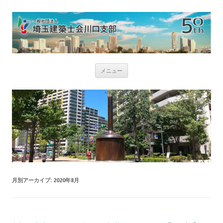
コ
メニュー
ン
テ
ン
ツ
へ
ス
キ
ッ
プ
月別アーカイブ:
2020年8月