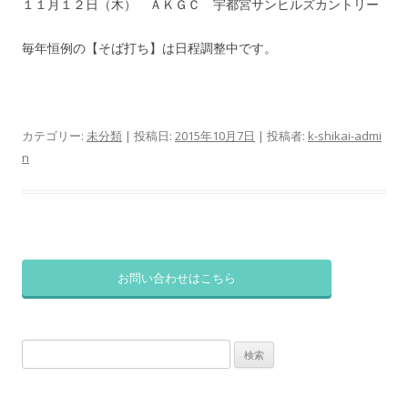
１１月１２日（木） ＡＫＧＣ 宇都宮サンヒルズカントリー
毎年恒例の【そば打ち】は日程調整中です。
カテゴリー:
未分類
| 投稿日:
2015年10月7日
|
投稿者:
k-shikai-admi
n
お問い合わせはこちら
検
索: