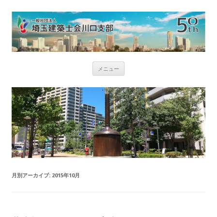
コ
メニュー
ン
テ
ン
ツ
へ
ス
キ
ッ
プ
月別アーカイブ:
2015年10月