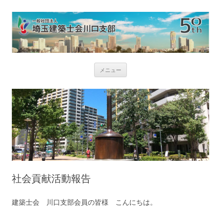
コ
メニュー
ン
テ
ン
ツ
へ
ス
キ
ッ
プ
社会貢献活動報告
建築士会 川口支部会員の皆様 こんにちは。