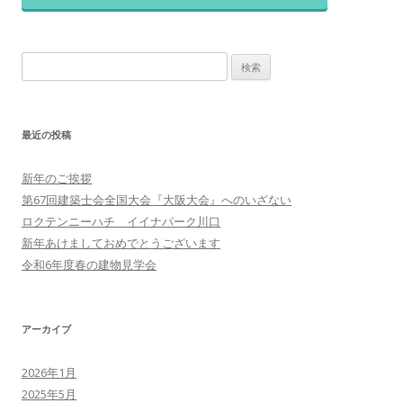
ゲ
ー
検
シ
索:
ョ
ン
最近の投稿
新年のご挨拶
第67回建築士会全国大会『大阪大会』へのいざない
ロクテンニーハチ イイナパーク川口
新年あけましておめでとうございます
令和6年度春の建物見学会
アーカイブ
2026年1月
2025年5月