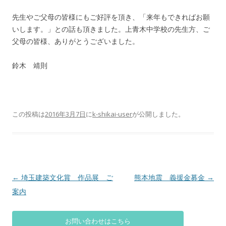
先生やご父母の皆様にもご好評を頂き、「来年もできればお願
いします。」との話も頂きました。上青木中学校の先生方、ご
父母の皆様、ありがとうございました。
鈴木 靖則
この投稿は
2016年3月7日
に
k-shikai-user
が公開しました
。
投
←
埼玉建築文化賞 作品展 ご
熊本地震 義援金募金
→
稿
案内
ナ
ビ
お問い合わせはこちら