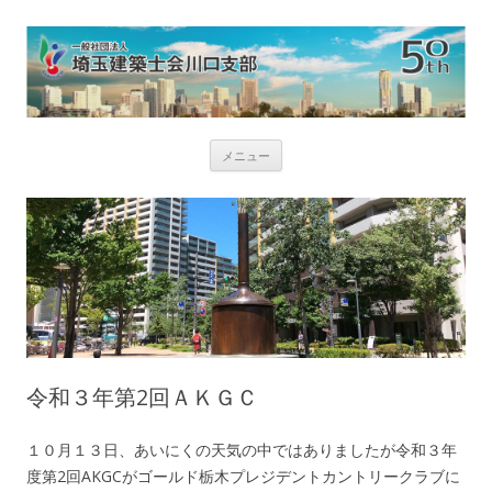
コ
メニュー
ン
テ
ン
ツ
へ
ス
キ
ッ
プ
令和３年第2回ＡＫＧＣ
１０月１３日、あいにくの天気の中ではありましたが令和３年
度第2回AKGCがゴールド栃木プレジデントカントリークラブに