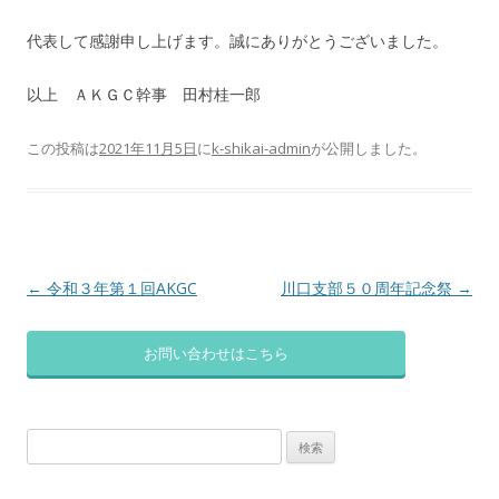
代表して感謝申し上げます。誠にありがとうございました。
以上 ＡＫＧＣ幹事 田村桂一郎
この投稿は
2021年11月5日
に
k-shikai-admin
が公開しました
。
投
←
令和３年第１回AKGC
川口支部５０周年記念祭
→
稿
ナ
お問い合わせはこちら
ビ
ゲ
検
ー
索:
シ