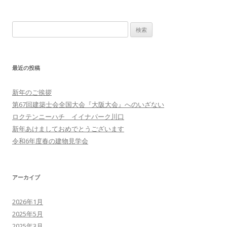
ー
検
シ
索:
ョ
ン
最近の投稿
新年のご挨拶
第67回建築士会全国大会『大阪大会』へのいざない
ロクテンニーハチ イイナパーク川口
新年あけましておめでとうございます
令和6年度春の建物見学会
アーカイブ
2026年1月
2025年5月
2025年3月