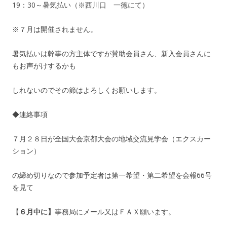
19：30～暑気払い（※西川口 一徳にて）
※７月は開催されません。
暑気払いは幹事の方主体ですが賛助会員さん、新入会員さんに
もお声がけするかも
しれないのでその節はよろしくお願いします。
◆連絡事項
７月２８日が全国大会京都大会の地域交流見学会（エクスカー
ション）
の締め切りなので参加予定者は第一希望・第二希望を会報66号
を見て
【
６月中に】
事務局にメール又はＦＡＸ願います。