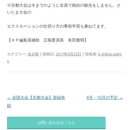
※京都大会は今までのように全員で独自の観光をしません。さ
いたま大会の
エクスカーションの仕切り方の事前学習も兼ねてます。
【ＨＰ編集員補助 広報委員長 有田雅明】
カテゴリー:
未分類
| 投稿日:
2017年6月23日
|
投稿者:
k-shikai-admi
n
投
←
全国大会【京都大会】登録依
9月・10月の予定
→
稿
頼
ナ
ビ
お問い合わせはこちら
ゲ