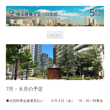
コ
メニュー
ン
テ
ン
ツ
へ
ス
キ
ッ
プ
7月・８月の予定
◆次回幹事会兼暑気払い ８月４日（金） 18：30～幹事会