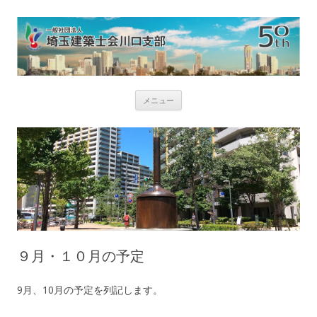
コ
メニュー
ン
テ
ン
ツ
へ
ス
キ
ッ
プ
９月・１０月の予定
9月、10月の予定を列記します。