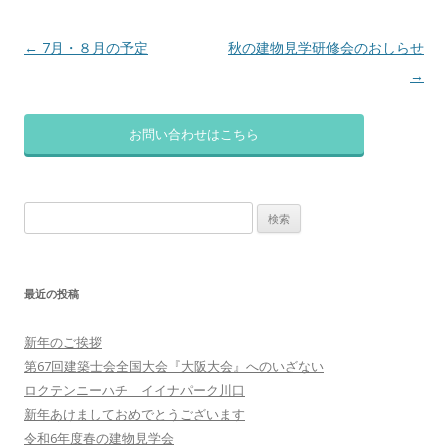
投
←
7月・８月の予定
秋の建物見学研修会のおしらせ
稿
→
ナ
ビ
お問い合わせはこちら
ゲ
ー
検
シ
索:
ョ
ン
最近の投稿
新年のご挨拶
第67回建築士会全国大会『大阪大会』へのいざない
ロクテンニーハチ イイナパーク川口
新年あけましておめでとうございます
令和6年度春の建物見学会