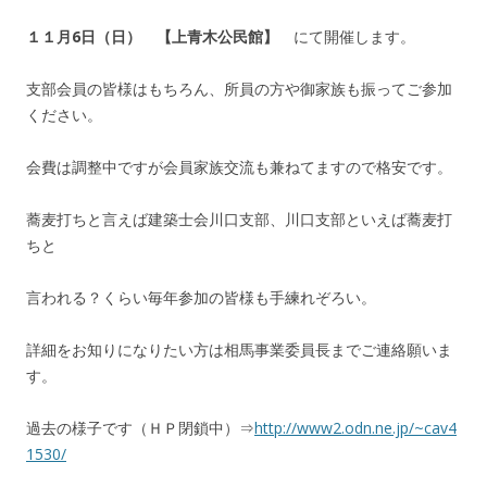
１１月6
日（日）
【上青木公民館】
にて開催します。
支部会員の皆様はもちろん、所員の方や御家族も振ってご参加
ください。
会費は調整中ですが会員家族交流も兼ねてますので格安です。
蕎麦打ちと言えば建築士会川口支部、川口支部といえば蕎麦打
ちと
言われる？くらい毎年参加の皆様も手練れぞろい。
詳細をお知りになりたい方は相馬事業委員長までご連絡願いま
す。
過去の様子です（ＨＰ閉鎖中）⇒
http://www2.odn.ne.jp/~cav4
1530/