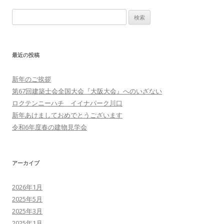
ー
検
シ
索:
ョ
ン
最近の投稿
新年のご挨拶
第67回建築士会全国大会『大阪大会』へのいざない
ロクテンニーハチ イイナパーク川口
新年あけましておめでとうございます
令和6年度春の建物見学会
アーカイブ
2026年1月
2025年5月
2025年3月
2025年1月