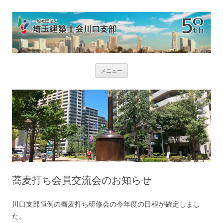
コ
メニュー
ン
テ
ン
ツ
へ
ス
キ
ッ
プ
蕎麦打ち会員交流会のお知らせ
川口支部恒例の蕎麦打ち研修会の今年度の日程が確定しまし
た。