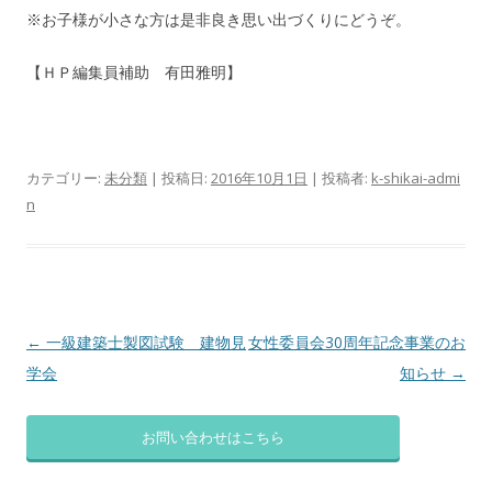
※お子様が小さな方は是非良き思い出づくりにどうぞ。
【ＨＰ編集員補助 有田雅明】
カテゴリー:
未分類
| 投稿日:
2016年10月1日
|
投稿者:
k-shikai-admi
n
投
←
一級建築士製図試験 建物見
女性委員会30周年記念事業のお
稿
学会
知らせ
→
ナ
ビ
お問い合わせはこちら
ゲ