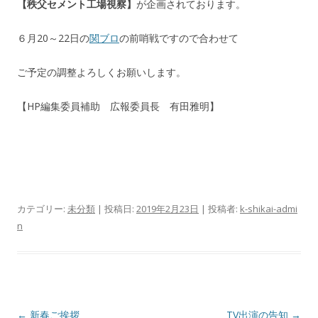
【秩父セメント工場視察】
が企画されております。
６月20～22日の
関ブロ
の前哨戦ですので合わせて
ご予定の調整よろしくお願いします。
【HP編集委員補助 広報委員長 有田雅明】
カテゴリー:
未分類
| 投稿日:
2019年2月23日
|
投稿者:
k-shikai-admi
n
投
←
新春ご挨拶
TV出演の告知
→