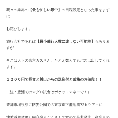
我々の業界の
【最も忙しい最中】
の日程設定となった事をまず
は
お詫びします。
旅行会社であれば
【最小催行人数に達しない可能性】
もありま
すが
そこは天下の東京ガスさん、たとえ数人でもバスは出してくれ
ます。
１２００円で昼食と川口からの送迎付と破格のお値段！！
（注：豊洲でのマグロ試食はポケットマネーで！）
豊洲市場視察に防災公園での東京直下型地震72ｈツア－に
津波避難体験と内容盛りだくさんですので是非是非、従業員の