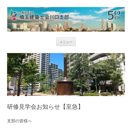
コ
メニュー
ン
テ
ン
ツ
へ
ス
キ
ッ
プ
研修見学会お知らせ【至急】
支部の皆様へ