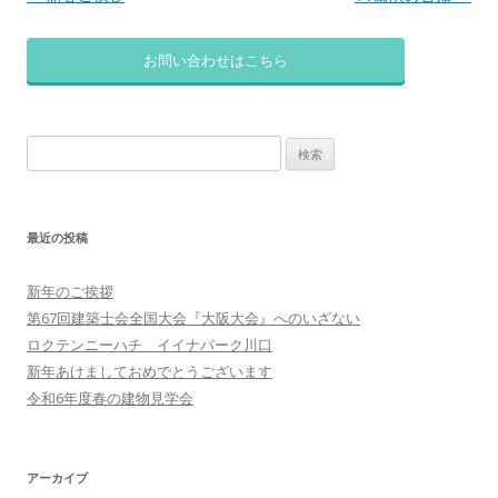
稿
ナ
お問い合わせはこちら
ビ
ゲ
検
ー
索:
シ
ョ
最近の投稿
ン
新年のご挨拶
第67回建築士会全国大会『大阪大会』へのいざない
ロクテンニーハチ イイナパーク川口
新年あけましておめでとうございます
令和6年度春の建物見学会
アーカイブ