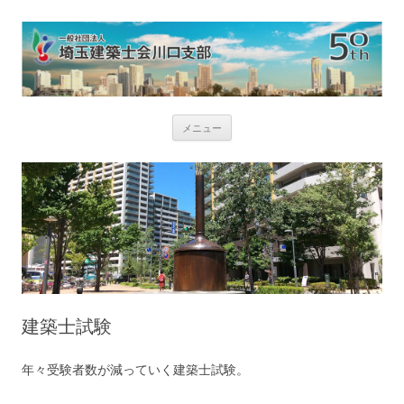
コ
メニュー
ン
テ
ン
ツ
へ
ス
キ
ッ
プ
建築士試験
年々受験者数が減っていく建築士試験。