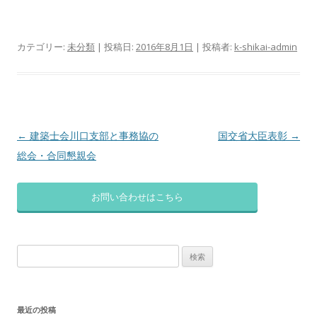
カテゴリー:
未分類
| 投稿日:
2016年8月1日
|
投稿者:
k-shikai-admin
投
←
建築士会川口支部と事務協の
国交省大臣表彰
→
稿
総会・合同懇親会
ナ
ビ
お問い合わせはこちら
ゲ
ー
検
シ
索:
ョ
ン
最近の投稿