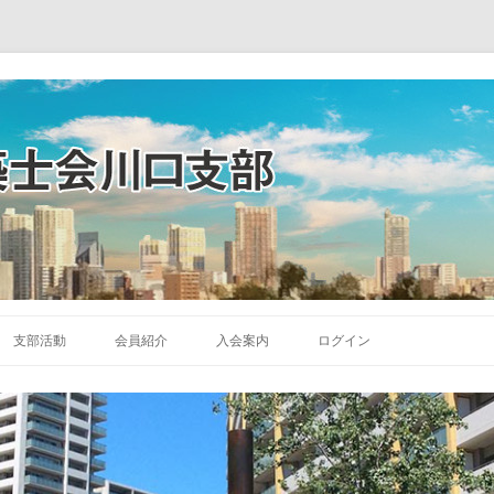
コ
ン
支部活動
会員紹介
入会案内
ログイン
テ
ン
ツ
へ
ス
キ
ッ
プ