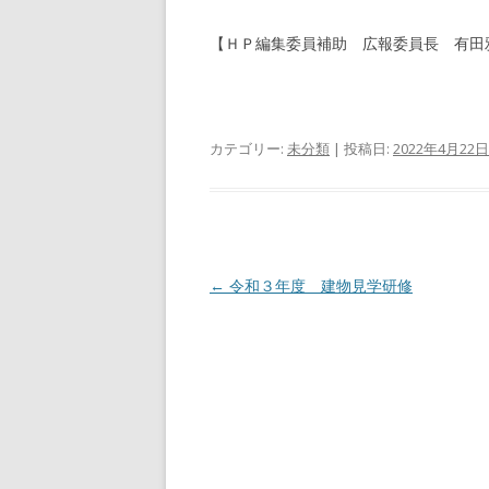
【ＨＰ編集委員補助 広報委員長 有田
カテゴリー:
未分類
| 投稿日:
2022年4月22日
投
←
令和３年度 建物見学研修
稿
ナ
ビ
ゲ
ー
シ