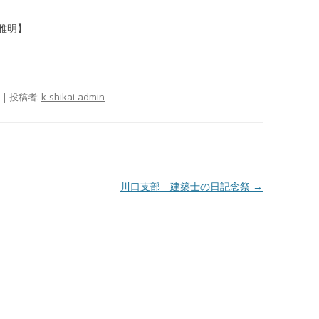
雅明】
|
投稿者:
k-shikai-admin
川口支部 建築士の日記念祭
→