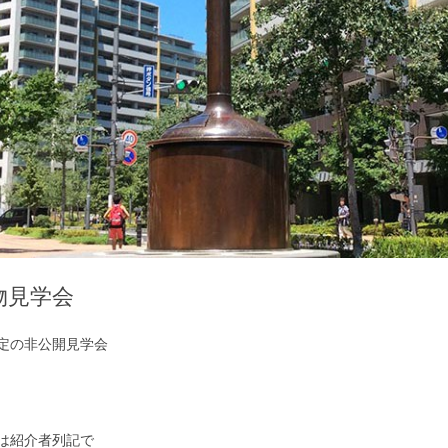
物見学会
定の非公開見学会
は紹介者列記で