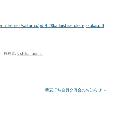
nt/themes/saitama/pdf/h28kadaishisetukengakukai.pdf
|
投稿者:
k-shikai-admin
蕎麦打ち会員交流会のお知らせ
→