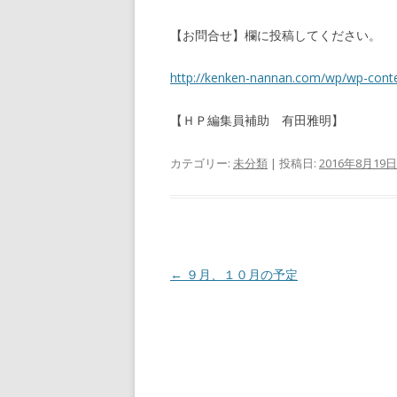
【お問合せ】欄に投稿してください。
http://kenken-nannan.com/wp/wp-conte
【ＨＰ編集員補助 有田雅明】
カテゴリー:
未分類
| 投稿日:
2016年8月19日
投
←
９月、１０月の予定
稿
ナ
ビ
ゲ