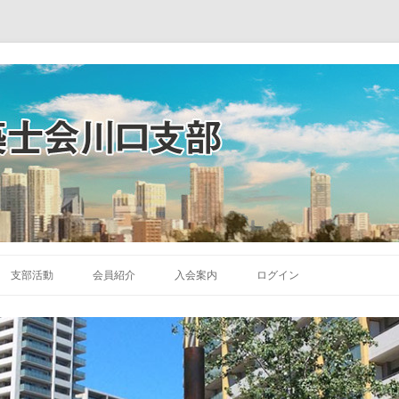
コ
ン
支部活動
会員紹介
入会案内
ログイン
テ
ン
ツ
へ
ス
キ
ッ
プ